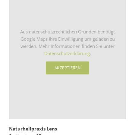
Praxisschwerpunkte
Aus datenschutzrechtlichen Gründen benötigt
Therapieverfahren
Google Maps Ihre Einwilligung um geladen zu
werden. Mehr Informationen finden Sie unter
Datenschutzerklärung
.
Behandlungsablauf
AKZEPTIEREN
Honorar
Kooperationspartner
Praxis
Naturheilpraxis Lens
Kontakt